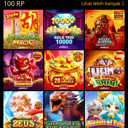
100 RP
Lihat lebih banyak