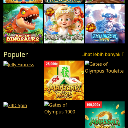
Populer
Lihat lebih banyak