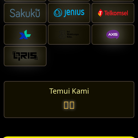
Temui Kami