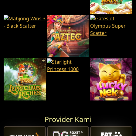
Provider Kami