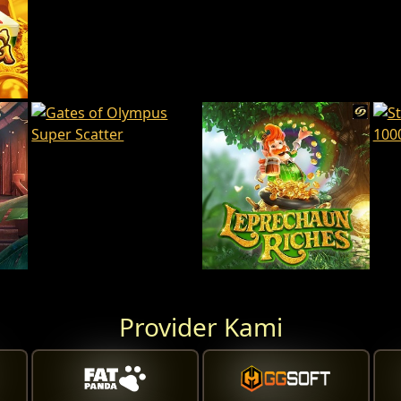
Provider Kami