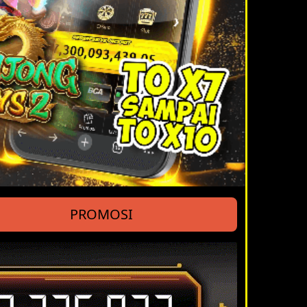
PROMOSI