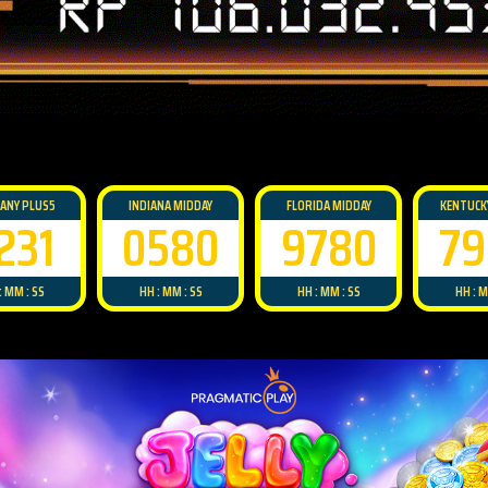
ANA MIDDAY
FLORIDA MIDDAY
KENTUCKY MIDDAY
VIRGIN
580
9780
7984
40
: MM : SS
HH : MM : SS
HH : MM : SS
HH : M