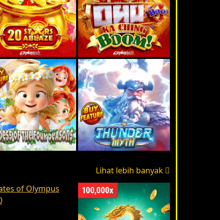
Lihat lebih banyak