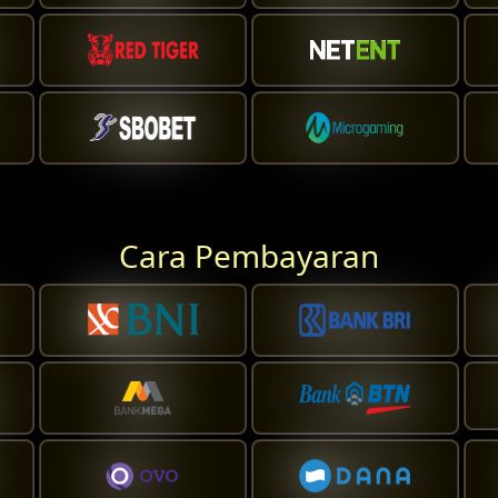
Cara Pembayaran