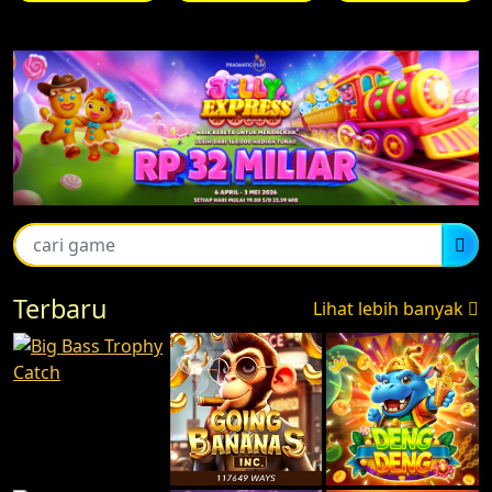
Terbaru
Lihat lebih banyak