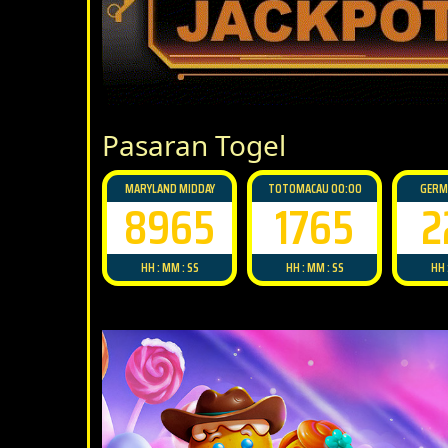
Pasaran Togel
YLAND MIDDAY
TOTOMACAU 00:00
GERMANY PLUS5
INDI
8965
1765
2231
0
HH : MM : SS
HH : MM : SS
HH : MM : SS
HH 