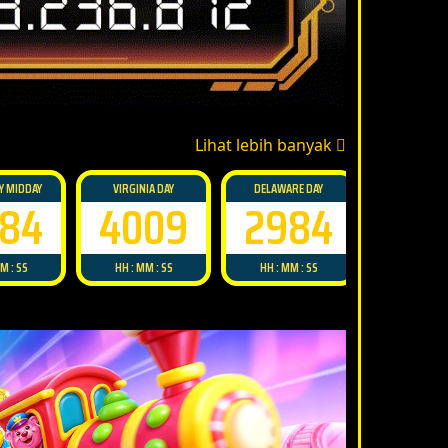
Lihat lebih banyak
IA DAY
DELAWARE DAY
WASHINGTON DAY
NEW YORK M
09
2984
8097
10
M : SS
HH : MM : SS
HH : MM : SS
HH : MM :