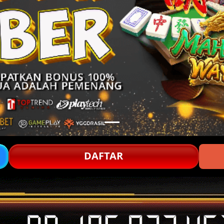
DAFTAR