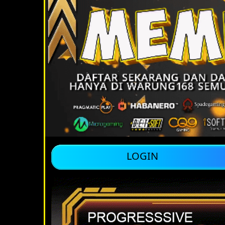
LOGIN