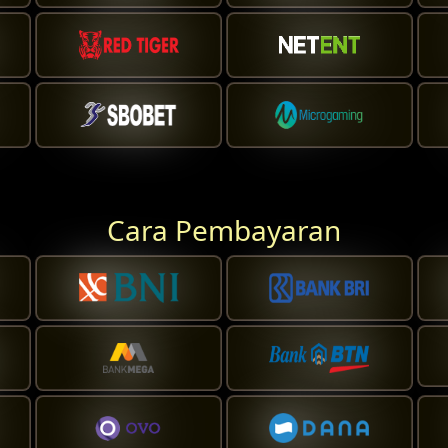
Cara Pembayaran