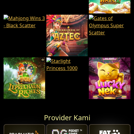
Provider Kami