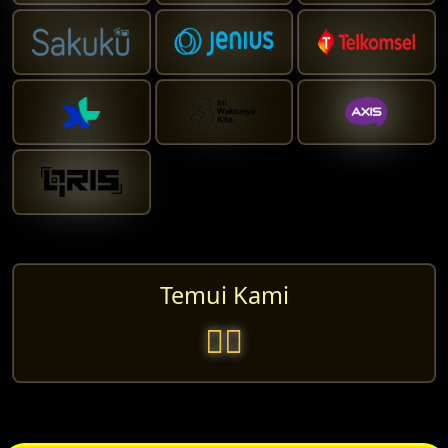
Temui Kami