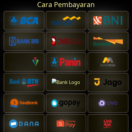
Cara Pembayaran