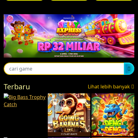
Terbaru
Lihat lebih banyak