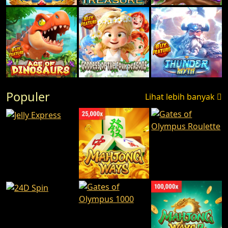
Populer
Lihat lebih banyak