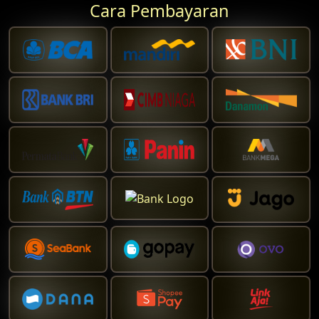
Cara Pembayaran