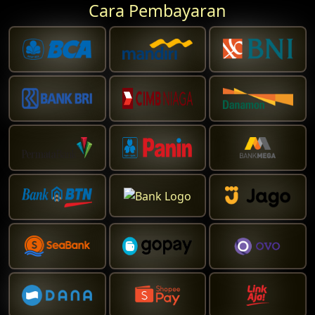
Cara Pembayaran