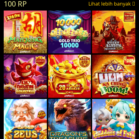
100 RP
Lihat lebih banyak