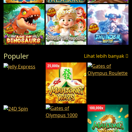
Populer
Lihat lebih banyak