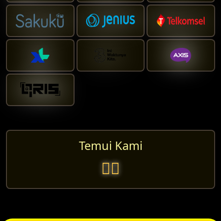
Temui Kami