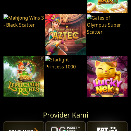
Provider Kami