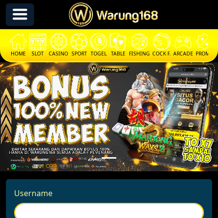
HOME
SLOT
CASINO
SPORT
TOGEL
TABLE
FISHING
COCK F.
ARCADE
PROMO
Username