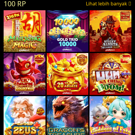
100 RP
Lihat lebih banyak