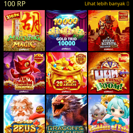
100 RP
Lihat lebih banyak