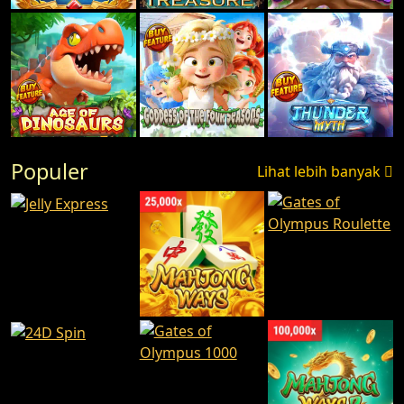
Populer
Lihat lebih banyak