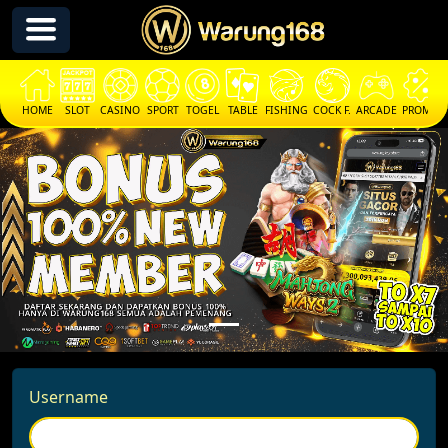
HOME
SLOT
CASINO
SPORT
TOGEL
TABLE
FISHING
COCK F.
ARCADE
PROMO
Username