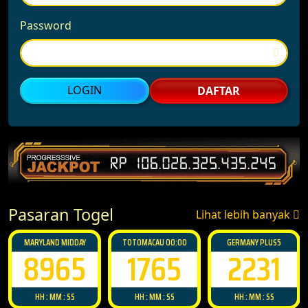
Password
LOGIN
DAFTAR
Pasaran Togel
Lihat lebih banyak
TOTOMACAU 00:00
GERMANY PLUS5
INDIANA MIDDAY
1765
2231
0580
HH : MM : SS
HH : MM : SS
HH : MM : SS