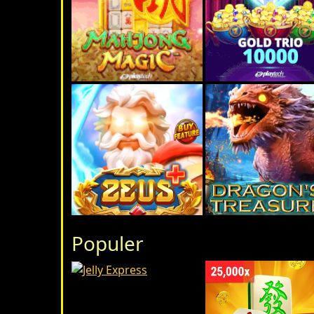
Populer