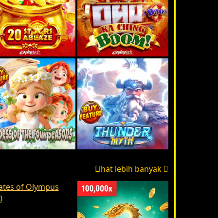
Lihat lebih banyak