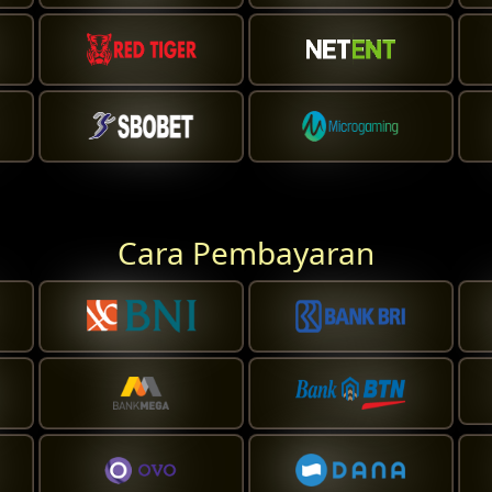
Cara Pembayaran