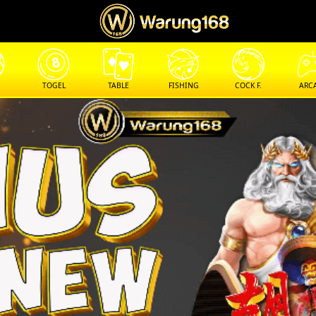
TOGEL
TABLE
FISHING
COCK F.
ARC