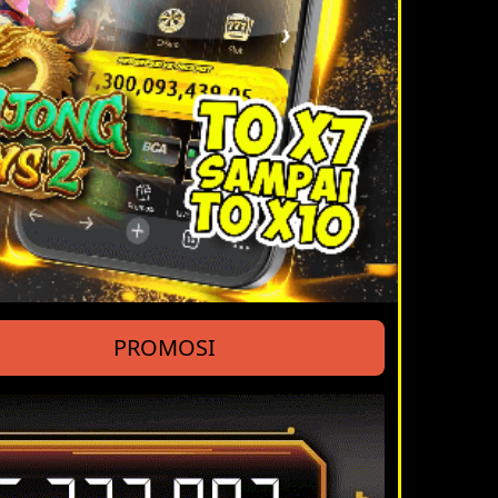
PROMOSI