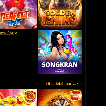
Lihat lebih banyak