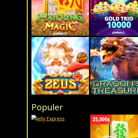
Populer