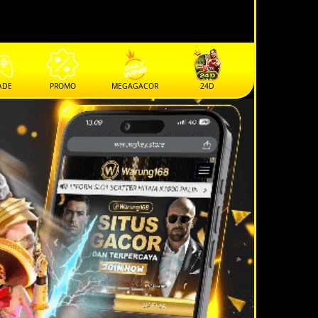
ADE
PROMO
MEGAGACOR
24D