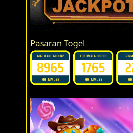
Pasaran Togel
YLAND MIDDAY
TOTOMACAU 00:00
GERMANY PLUS5
INDI
8965
1765
2231
0
HH : MM : SS
HH : MM : SS
HH : MM : SS
HH 