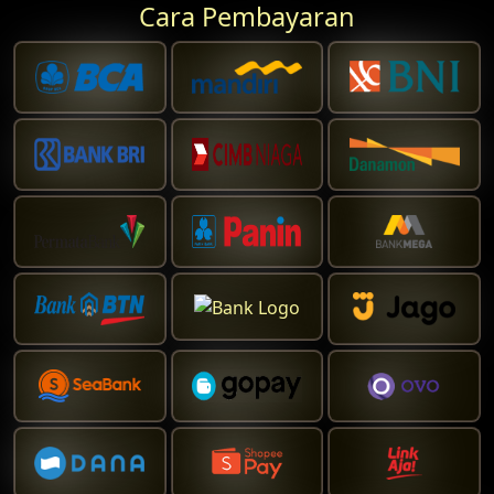
Cara Pembayaran