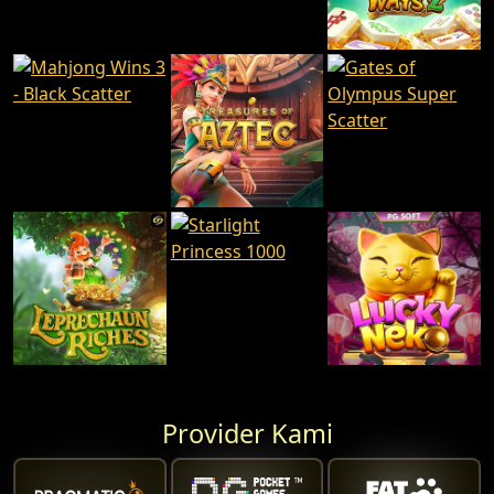
Provider Kami