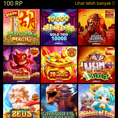
100 RP
Lihat lebih banyak