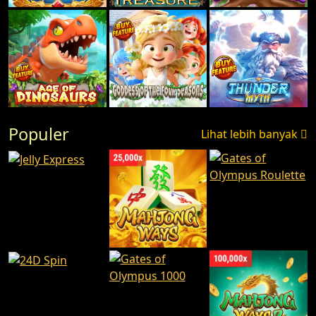
Populer
Lihat lebih banyak