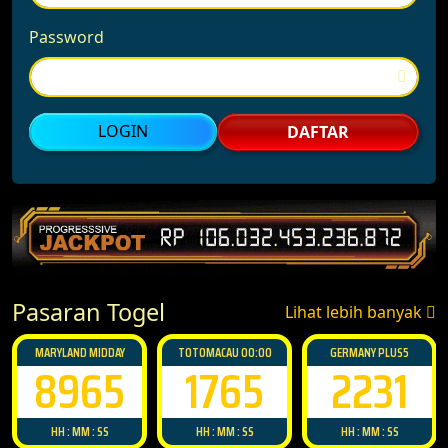
Password
LOGIN
DAFTAR
Pasaran Togel
Lihat lebih banyak
TOTOMACAU 00:00
GERMANY PLUS5
INDIANA MIDDAY
1765
2231
0580
HH : MM : SS
HH : MM : SS
HH : MM : SS