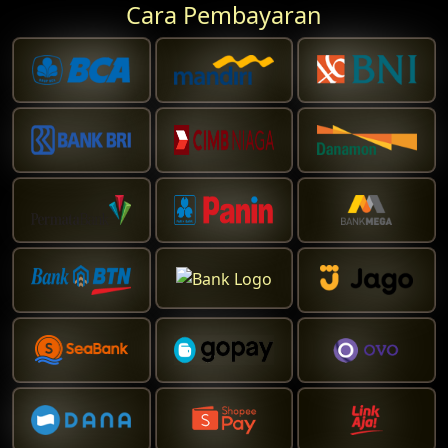
Cara Pembayaran