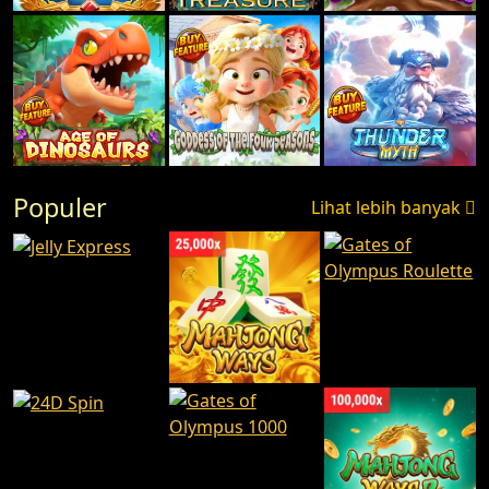
Populer
Lihat lebih banyak