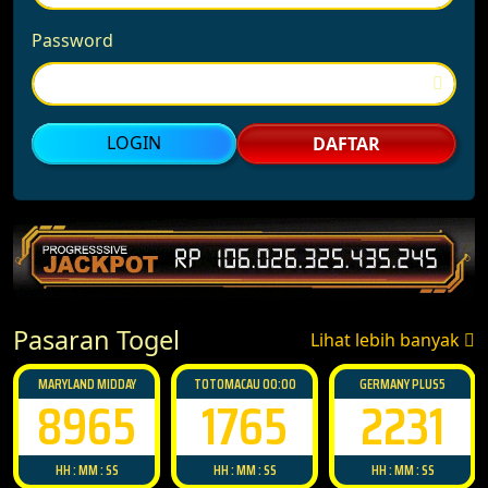
Password
LOGIN
DAFTAR
Pasaran Togel
Lihat lebih banyak
TOTOMACAU 00:00
GERMANY PLUS5
INDIANA MIDDAY
1765
2231
0580
HH : MM : SS
HH : MM : SS
HH : MM : SS