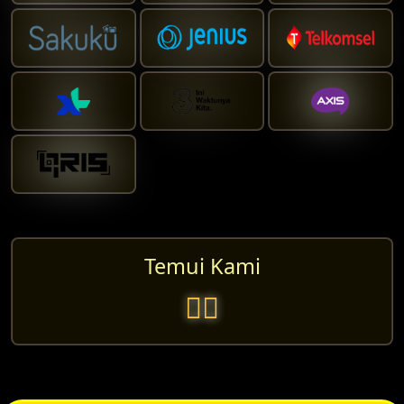
Temui Kami