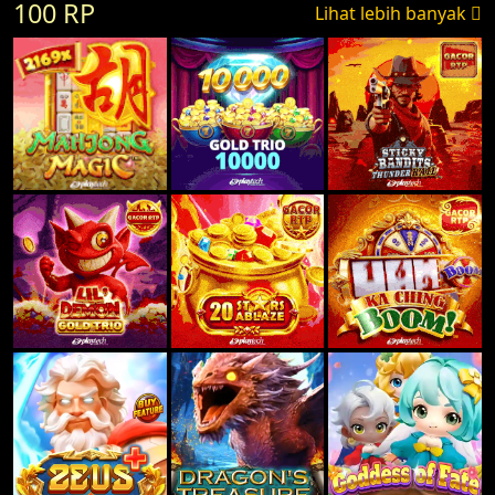
100 RP
Lihat lebih banyak