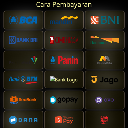
Cara Pembayaran