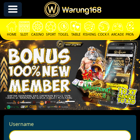
HOME
SLOT
CASINO
SPORT
TOGEL
TABLE
FISHING
COCK F.
ARCADE
PROMO
Username