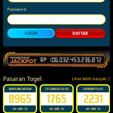
Password
LOGIN
DAFTAR
Pasaran Togel
Lihat lebih banyak
TOTOMACAU 00:00
GERMANY PLUS5
INDIANA MIDDAY
1765
2231
0580
HH : MM : SS
HH : MM : SS
HH : MM : SS