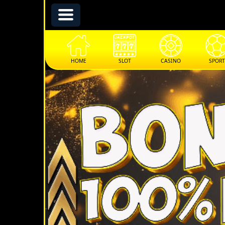
HOME
SLOT
CASINO
SPORT