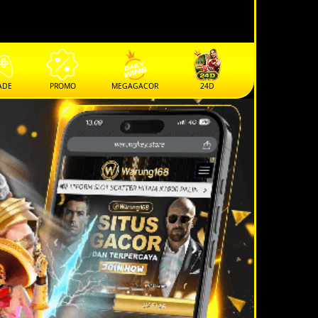
ADE
PROMO
MEGAGACOR
24D