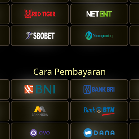
Cara Pembayaran