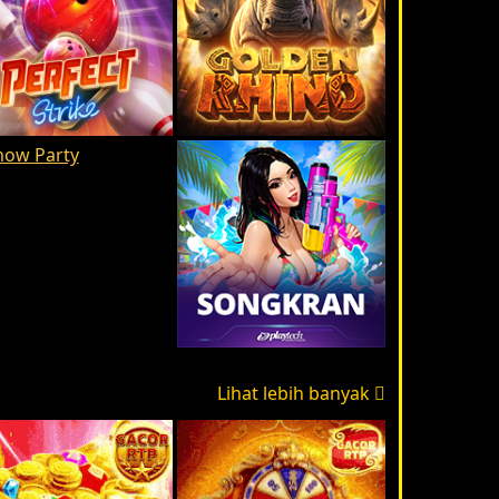
Lihat lebih banyak