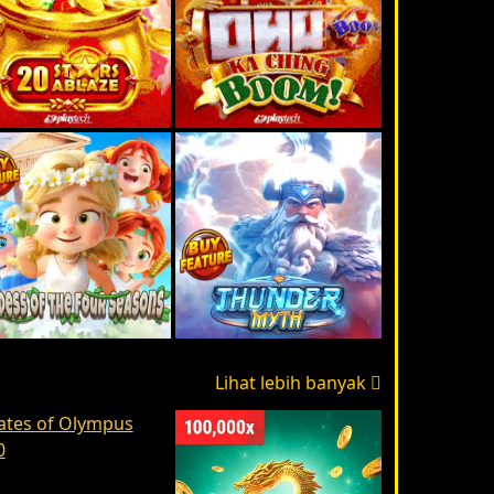
Lihat lebih banyak