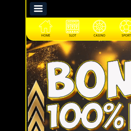
HOME
SLOT
CASINO
SPORT