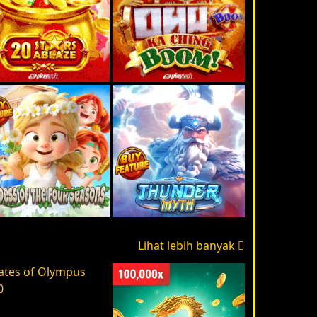
Lihat lebih banyak