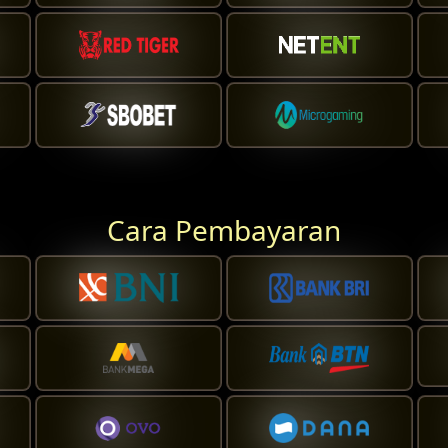
Cara Pembayaran