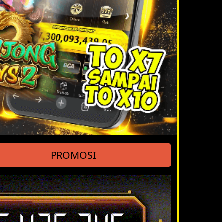
PROMOSI