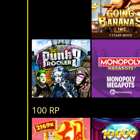
100 RP