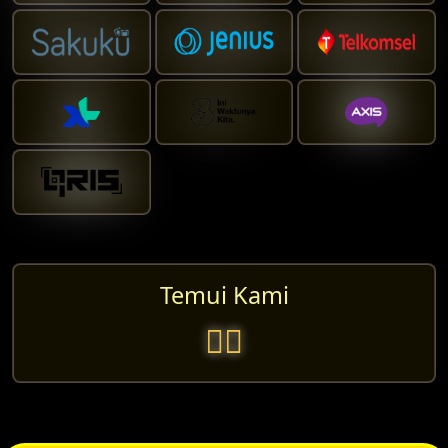
Temui Kami