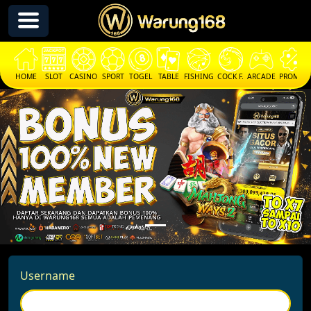
HOME
SLOT
CASINO
SPORT
TOGEL
TABLE
FISHING
COCK F.
ARCADE
PROMO
Username