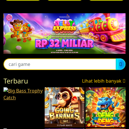
Terbaru
Lihat lebih banyak