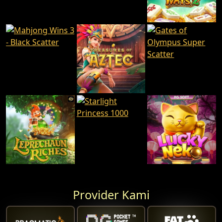
Provider Kami