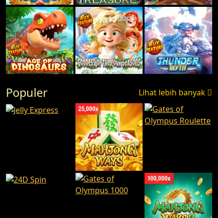
Populer
Lihat lebih banyak