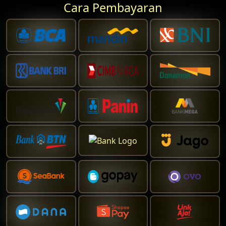
Cara Pembayaran