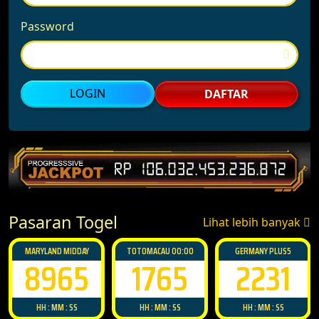
Password
LOGIN
DAFTAR
Pasaran Togel
Lihat lebih banyak
TOTOMACAU 00:00
GERMANY PLUS5
INDIANA MIDDAY
1765
2231
0580
HH : MM : SS
HH : MM : SS
HH : MM : SS