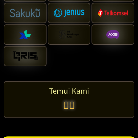
Temui Kami