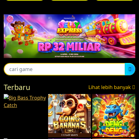
Terbaru
Lihat lebih banyak