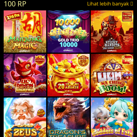
100 RP
Lihat lebih banyak