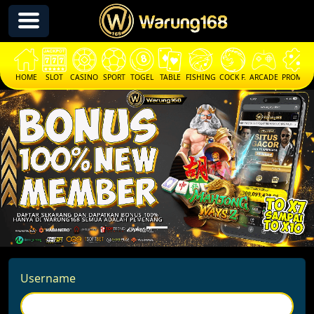
HOME
SLOT
CASINO
SPORT
TOGEL
TABLE
FISHING
COCK F.
ARCADE
PROMO
Username