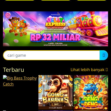
Terbaru
Lihat lebih banyak