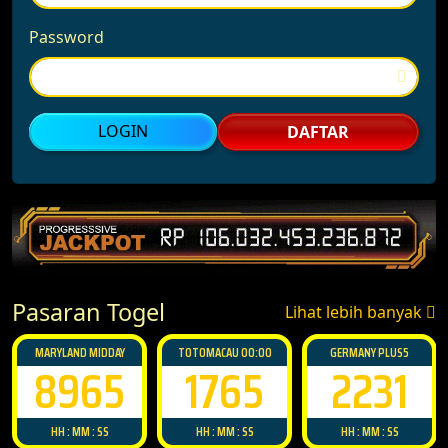
Password
LOGIN
DAFTAR
Pasaran Togel
Lihat lebih banyak
TOTOMACAU 00:00
GERMANY PLUS5
INDIANA MIDDAY
1765
2231
0580
HH : MM : SS
HH : MM : SS
HH : MM : SS