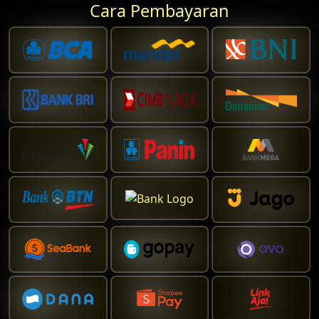
Cara Pembayaran