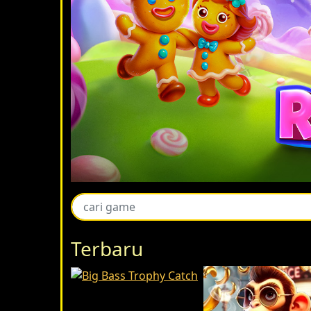
Terbaru