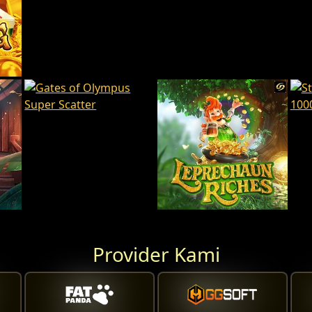
Provider Kami