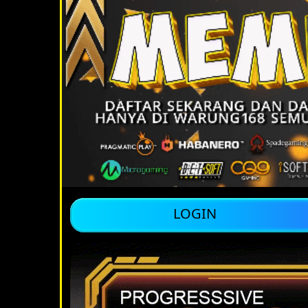
LOGIN