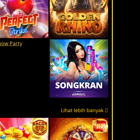
Lihat lebih banyak