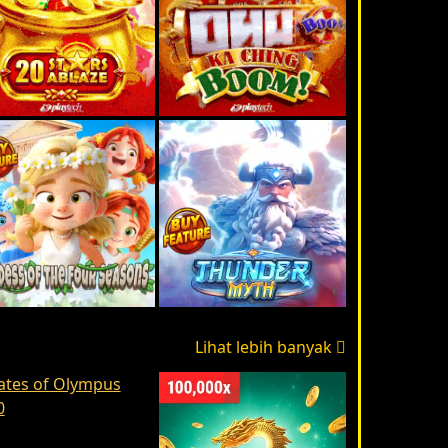
Lihat lebih banyak