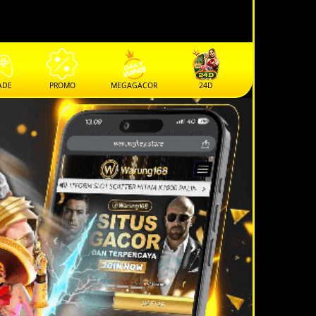
ADE
PROMO
MEGAGACOR
24D