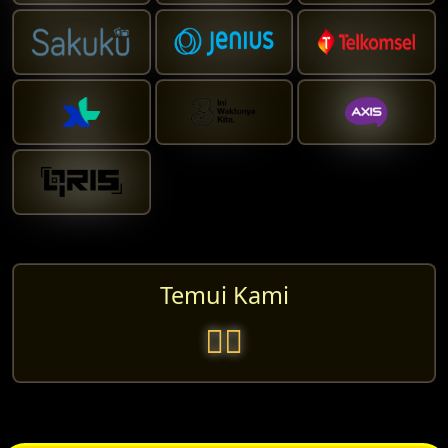
Temui Kami