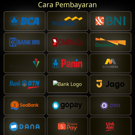
Cara Pembayaran