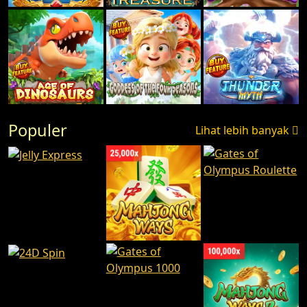
Populer
Lihat lebih banyak