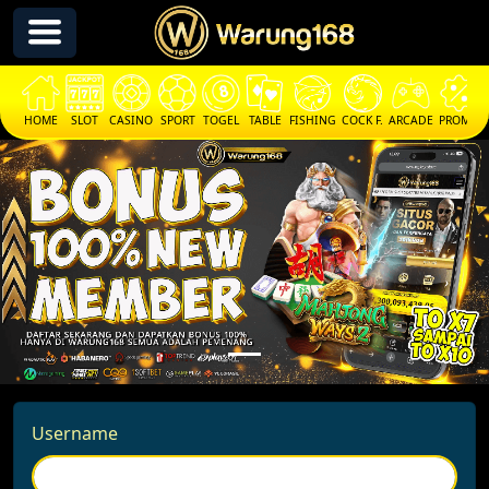
HOME
SLOT
CASINO
SPORT
TOGEL
TABLE
FISHING
COCK F.
ARCADE
PROMO
Username