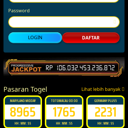
Password
LOGIN
DAFTAR
Pasaran Togel
Lihat lebih banyak
TOTOMACAU 00:00
GERMANY PLUS5
INDIANA MIDDAY
1765
2231
0580
HH : MM : SS
HH : MM : SS
HH : MM : SS