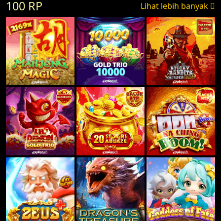
100 RP
Lihat lebih banyak