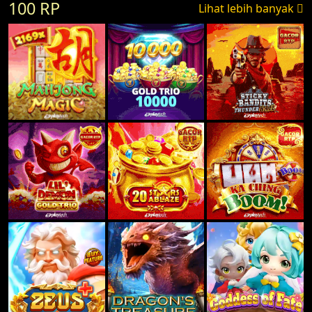
100 RP
Lihat lebih banyak