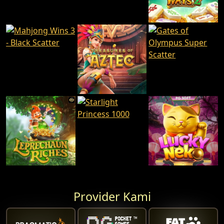
Provider Kami