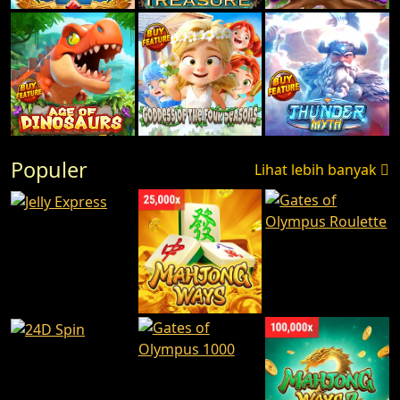
Populer
Lihat lebih banyak