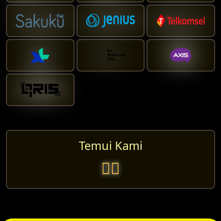
Temui Kami