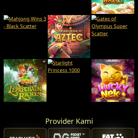
Provider Kami