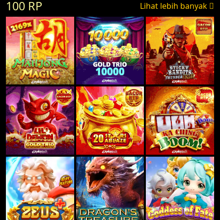
100 RP
Lihat lebih banyak