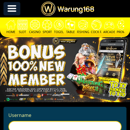
HOME
SLOT
CASINO
SPORT
TOGEL
TABLE
FISHING
COCK F.
ARCADE
PROMO
Username