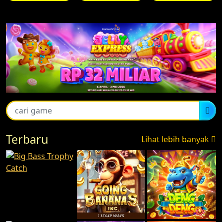
Terbaru
Lihat lebih banyak