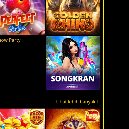
Lihat lebih banyak