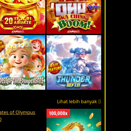
Lihat lebih banyak