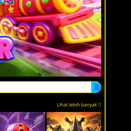
Lihat lebih banyak