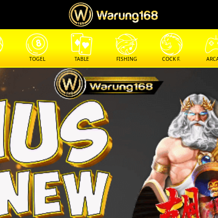
TOGEL
TABLE
FISHING
COCK F.
ARC