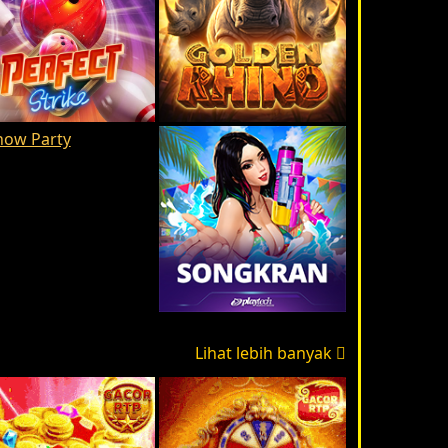
Lihat lebih banyak