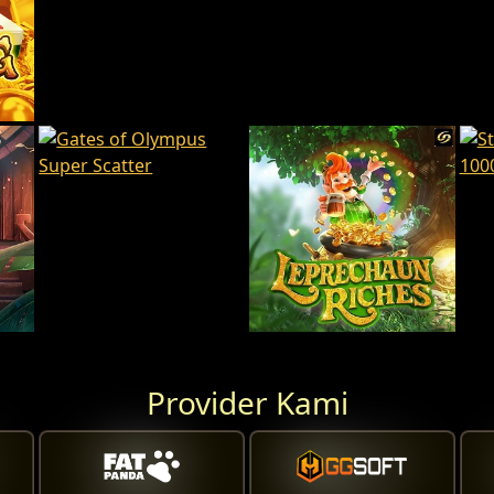
Provider Kami