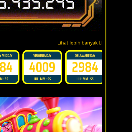
Lihat lebih banyak
IA DAY
DELAWARE DAY
WASHINGTON DAY
NEW YORK M
09
2984
8097
10
M : SS
HH : MM : SS
HH : MM : SS
HH : MM :