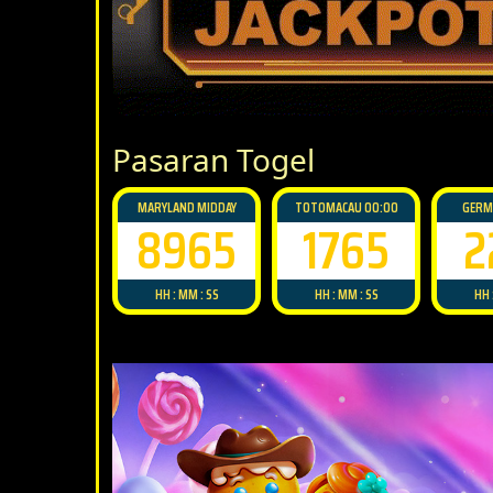
Pasaran Togel
YLAND MIDDAY
TOTOMACAU 00:00
GERMANY PLUS5
INDI
8965
1765
2231
0
HH : MM : SS
HH : MM : SS
HH : MM : SS
HH 