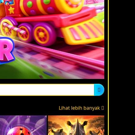
Lihat lebih banyak