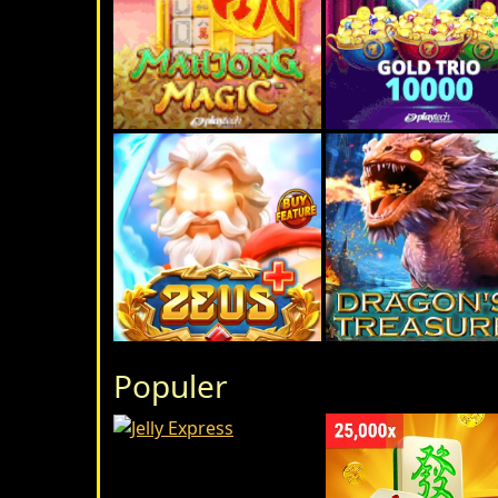
Populer