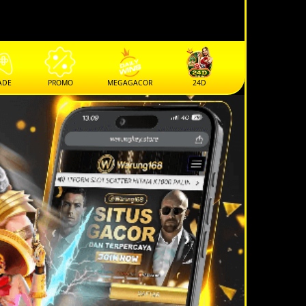
ADE
PROMO
MEGAGACOR
24D