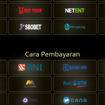
Cara Pembayaran