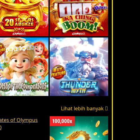
Lihat lebih banyak