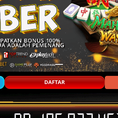
DAFTAR