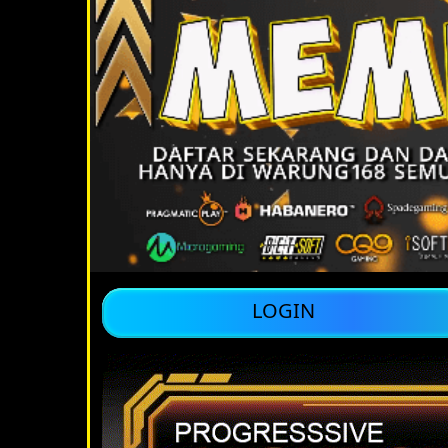
LOGIN