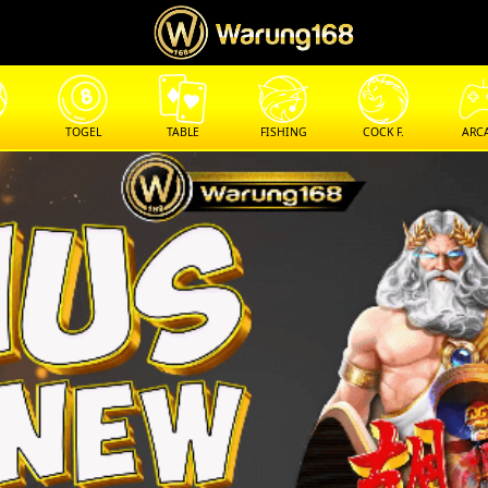
TOGEL
TABLE
FISHING
COCK F.
ARC