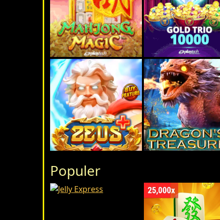
Populer