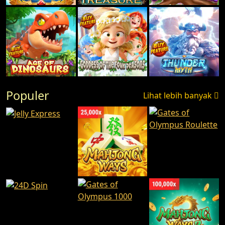
Populer
Lihat lebih banyak