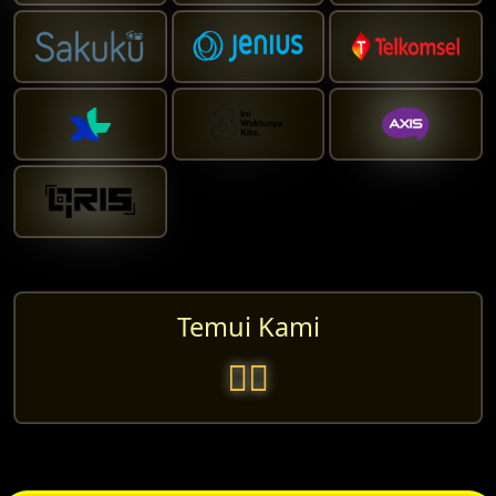
Temui Kami