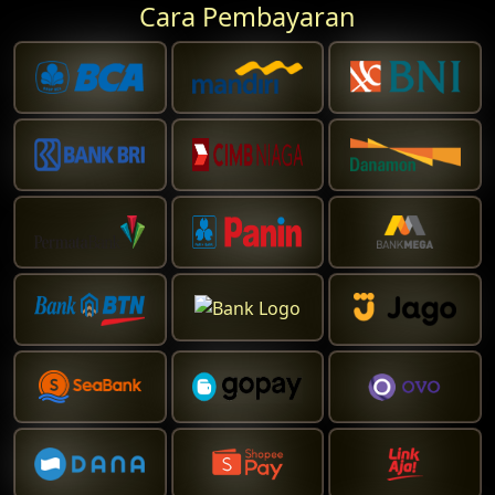
Cara Pembayaran