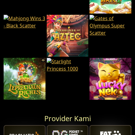
Provider Kami