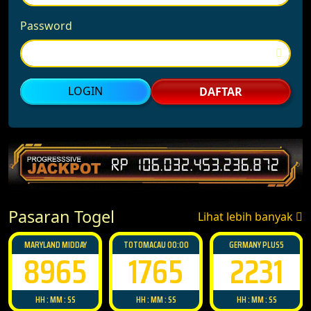
Password
LOGIN
DAFTAR
Pasaran Togel
Lihat lebih banyak
TOTOMACAU 00:00
GERMANY PLUS5
INDIANA MIDDAY
1765
2231
0580
HH : MM : SS
HH : MM : SS
HH : MM : SS