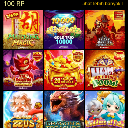
100 RP
Lihat lebih banyak