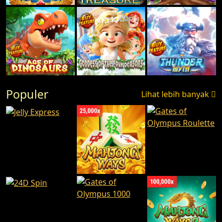
Populer
Lihat lebih banyak