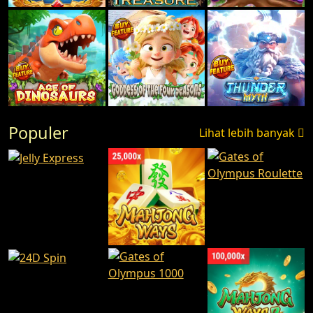
Populer
Lihat lebih banyak