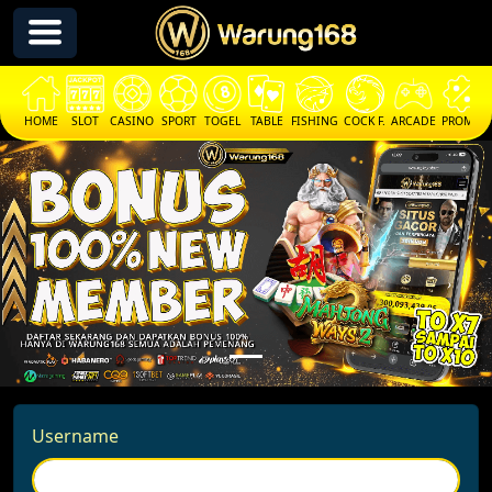
HOME
SLOT
CASINO
SPORT
TOGEL
TABLE
FISHING
COCK F.
ARCADE
PROMO
Username