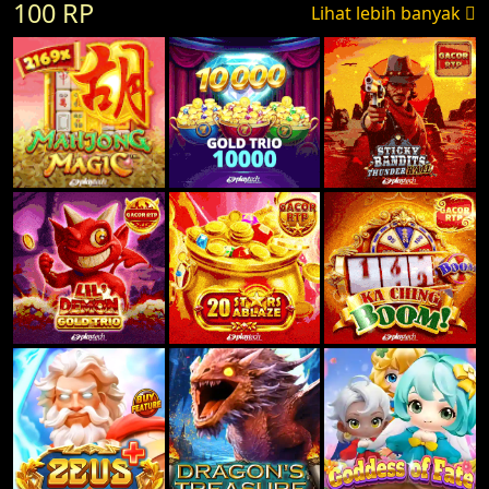
100 RP
Lihat lebih banyak