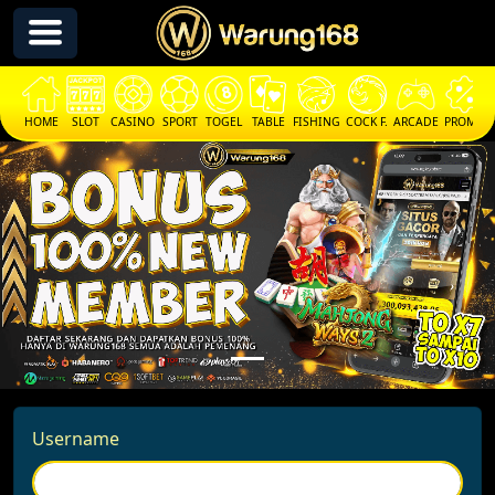
HOME
SLOT
CASINO
SPORT
TOGEL
TABLE
FISHING
COCK F.
ARCADE
PROMO
Username