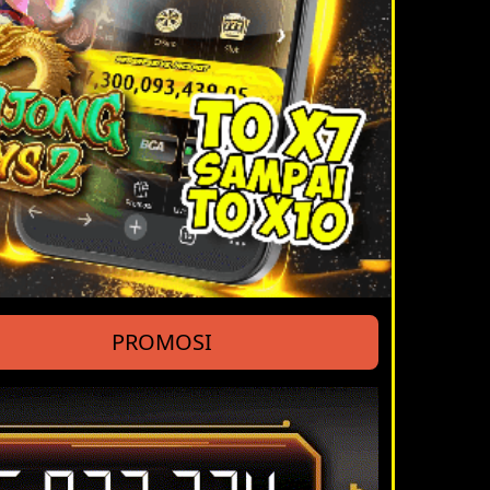
PROMOSI