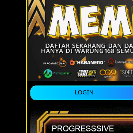
LOGIN