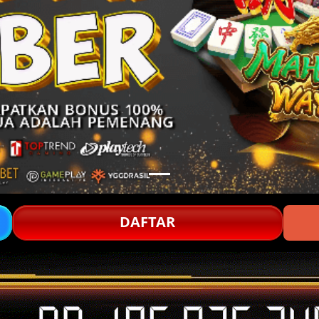
DAFTAR