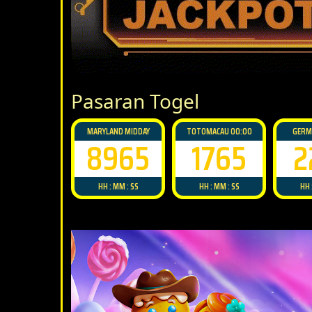
Pasaran Togel
YLAND MIDDAY
TOTOMACAU 00:00
GERMANY PLUS5
INDI
8965
1765
2231
0
HH : MM : SS
HH : MM : SS
HH : MM : SS
HH 