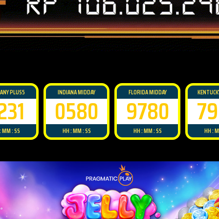
ANA MIDDAY
FLORIDA MIDDAY
KENTUCKY MIDDAY
VIRGIN
580
9780
7984
40
: MM : SS
HH : MM : SS
HH : MM : SS
HH : M