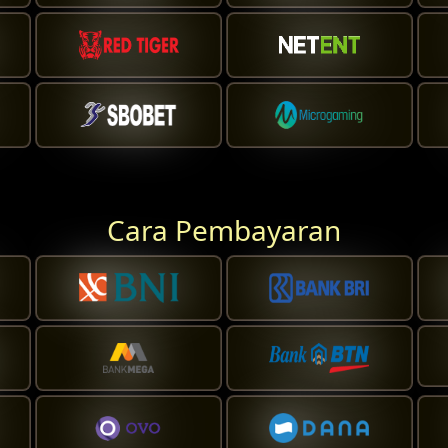
Cara Pembayaran