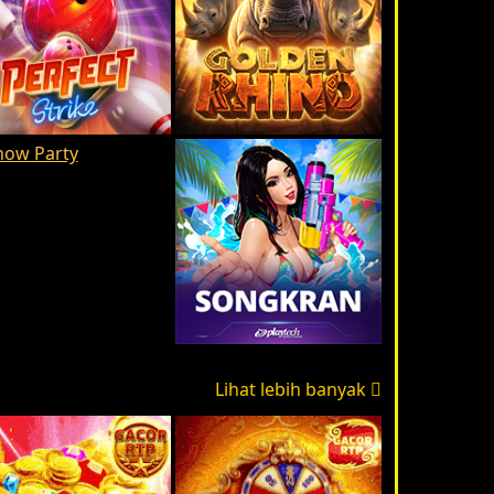
Lihat lebih banyak