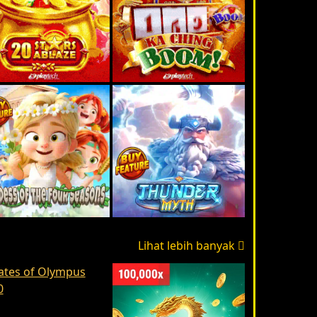
Lihat lebih banyak