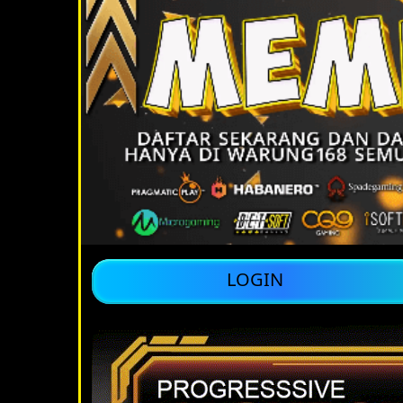
LOGIN