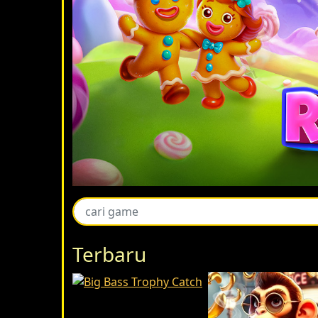
Terbaru