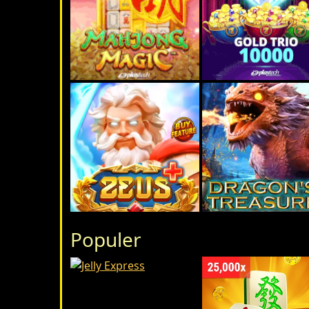
Populer