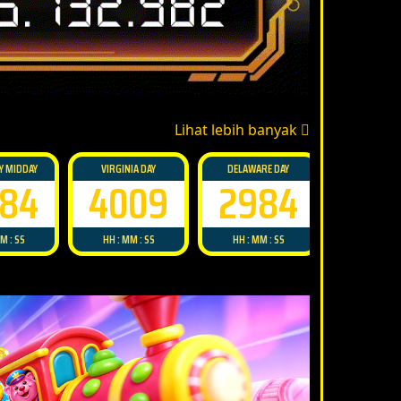
Lihat lebih banyak
IA DAY
DELAWARE DAY
WASHINGTON DAY
NEW YORK M
09
2984
8097
10
M : SS
HH : MM : SS
HH : MM : SS
HH : MM :