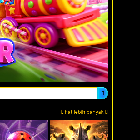
Lihat lebih banyak