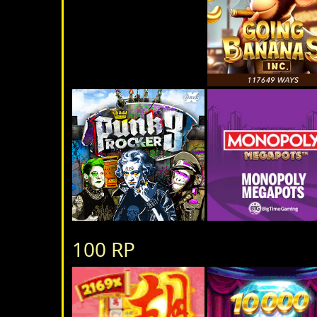
100 RP