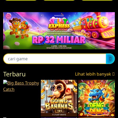
Terbaru
Lihat lebih banyak