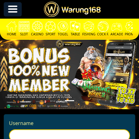
HOME
SLOT
CASINO
SPORT
TOGEL
TABLE
FISHING
COCK F.
ARCADE
PROMO
Username