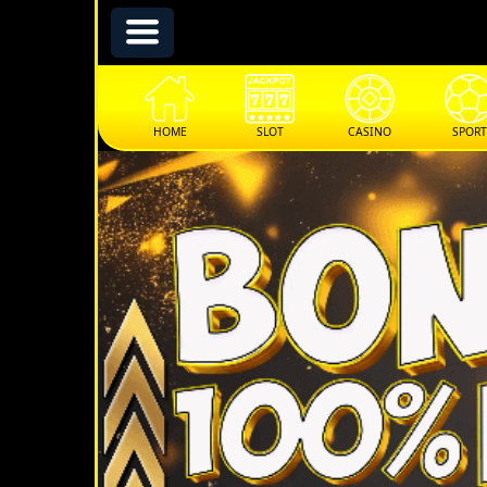
HOME
SLOT
CASINO
SPORT