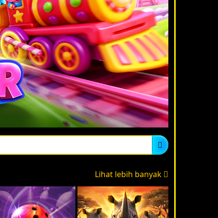
Lihat lebih banyak