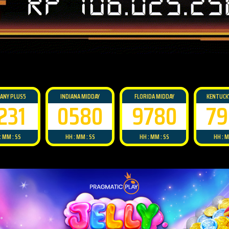
ANA MIDDAY
FLORIDA MIDDAY
KENTUCKY MIDDAY
VIRGIN
580
9780
7984
40
: MM : SS
HH : MM : SS
HH : MM : SS
HH : M