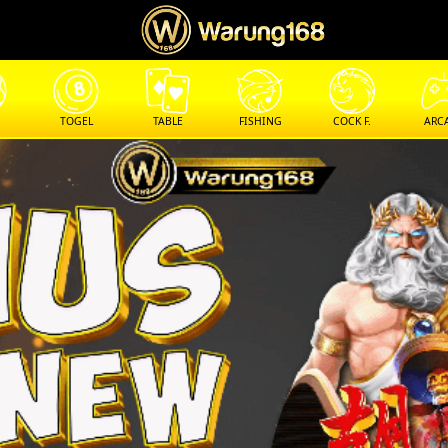
TOGEL
TABLE
FISHING
COCK F.
ARC