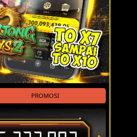
PROMOSI