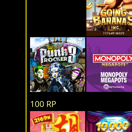
100 RP