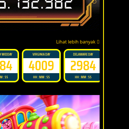
Lihat lebih banyak
IA DAY
DELAWARE DAY
WASHINGTON DAY
NEW YORK M
09
2984
8097
10
M : SS
HH : MM : SS
HH : MM : SS
HH : MM :