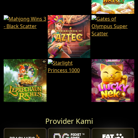
Provider Kami