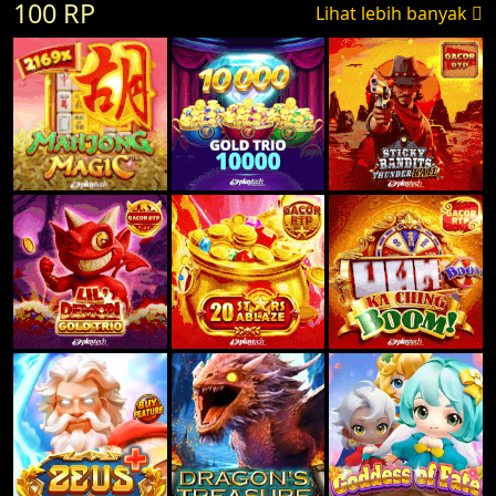
100 RP
Lihat lebih banyak