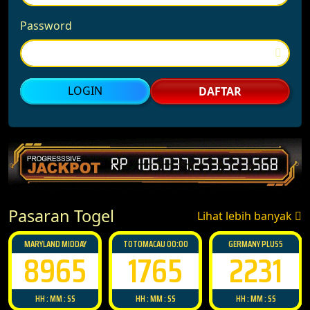
Password
LOGIN
DAFTAR
Pasaran Togel
Lihat lebih banyak
TOTOMACAU 00:00
GERMANY PLUS5
INDIANA MIDDAY
1765
2231
0580
HH : MM : SS
HH : MM : SS
HH : MM : SS