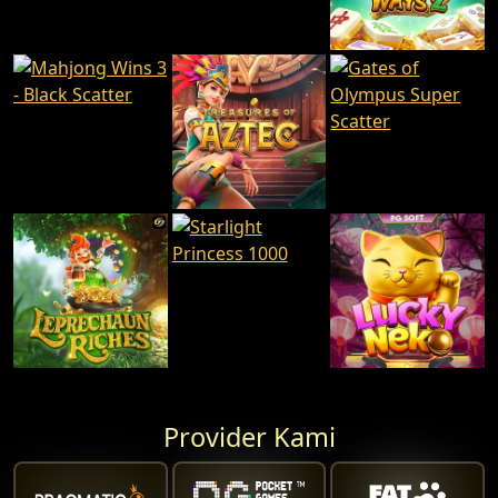
Provider Kami