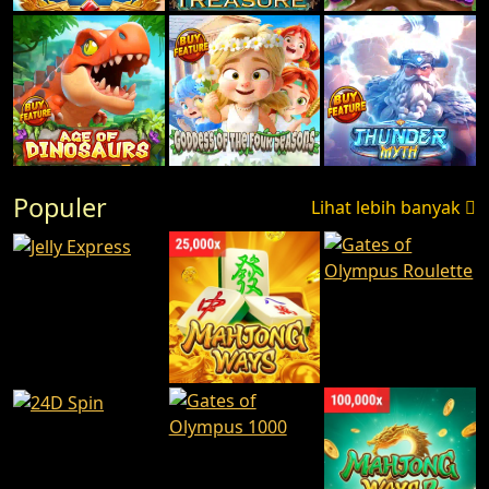
Populer
Lihat lebih banyak