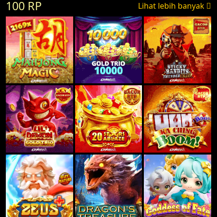
100 RP
Lihat lebih banyak