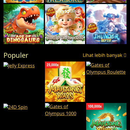
Populer
Lihat lebih banyak