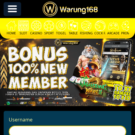
HOME
SLOT
CASINO
SPORT
TOGEL
TABLE
FISHING
COCK F.
ARCADE
PROMO
Username