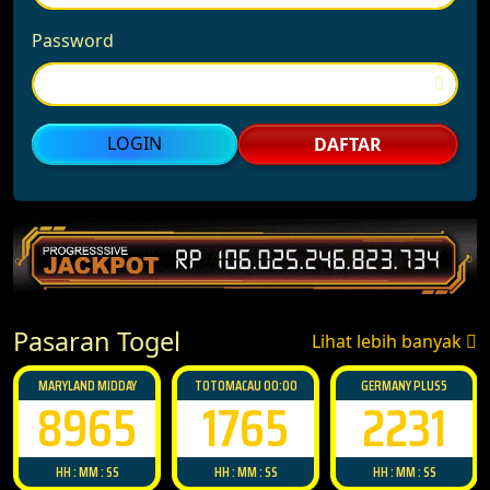
Password
LOGIN
DAFTAR
Pasaran Togel
Lihat lebih banyak
TOTOMACAU 00:00
GERMANY PLUS5
INDIANA MIDDAY
1765
2231
0580
HH : MM : SS
HH : MM : SS
HH : MM : SS