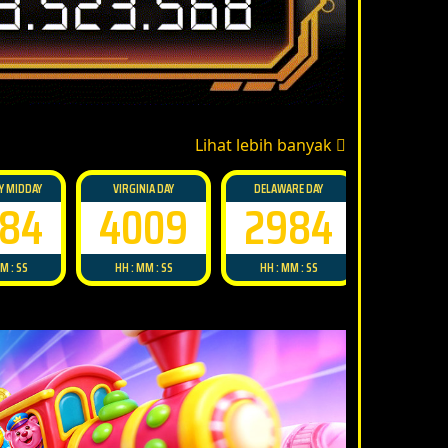
Lihat lebih banyak
IA DAY
DELAWARE DAY
WASHINGTON DAY
NEW YORK M
09
2984
8097
10
M : SS
HH : MM : SS
HH : MM : SS
HH : MM :