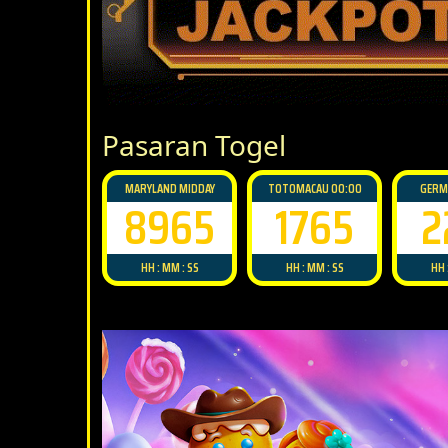
Pasaran Togel
YLAND MIDDAY
TOTOMACAU 00:00
GERMANY PLUS5
INDI
8965
1765
2231
0
HH : MM : SS
HH : MM : SS
HH : MM : SS
HH 