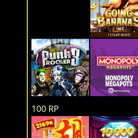
100 RP