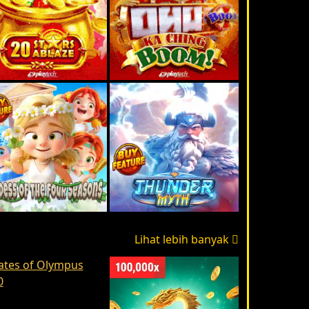
Lihat lebih banyak