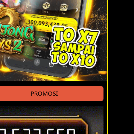
PROMOSI