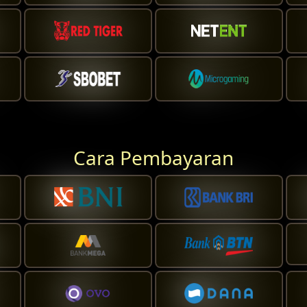
Cara Pembayaran