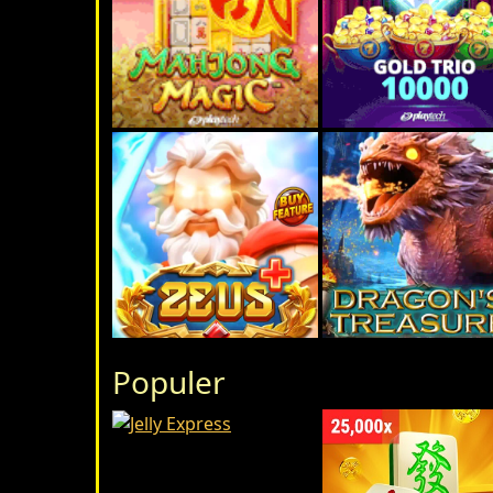
Populer