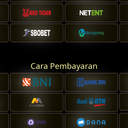
Cara Pembayaran