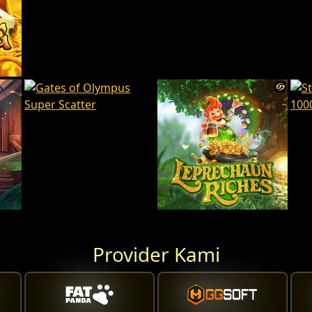
Provider Kami