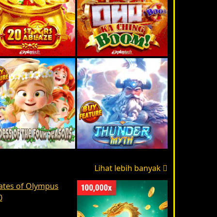
Lihat lebih banyak