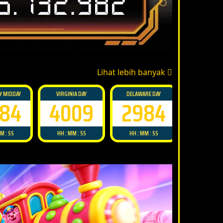
Lihat lebih banyak
IA DAY
DELAWARE DAY
WASHINGTON DAY
NEW YORK M
09
2984
8097
10
M : SS
HH : MM : SS
HH : MM : SS
HH : MM :