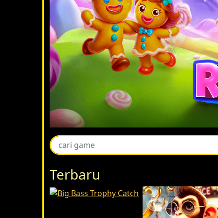
Terbaru