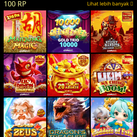
100 RP
Lihat lebih banyak