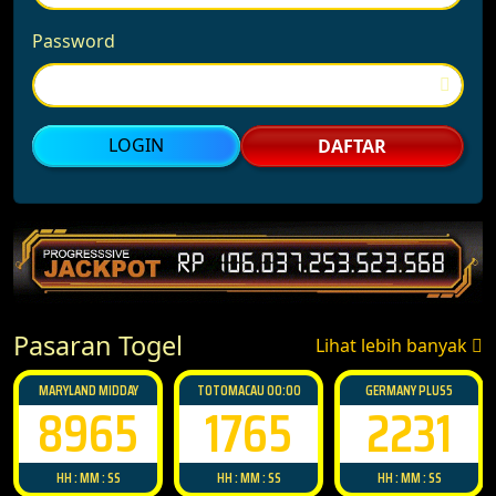
Password
LOGIN
DAFTAR
Pasaran Togel
Lihat lebih banyak
TOTOMACAU 00:00
GERMANY PLUS5
INDIANA MIDDAY
1765
2231
0580
HH : MM : SS
HH : MM : SS
HH : MM : SS