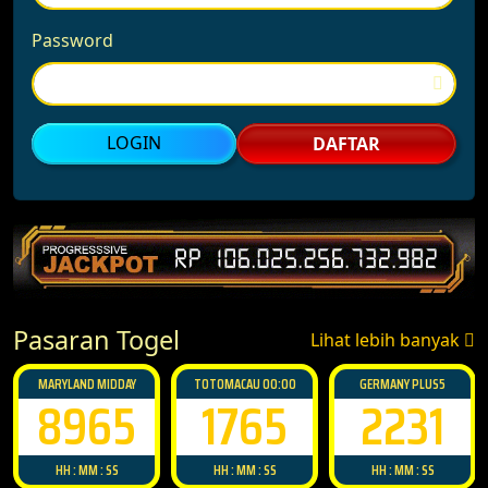
Password
LOGIN
DAFTAR
Pasaran Togel
Lihat lebih banyak
TOTOMACAU 00:00
GERMANY PLUS5
INDIANA MIDDAY
1765
2231
0580
HH : MM : SS
HH : MM : SS
HH : MM : SS