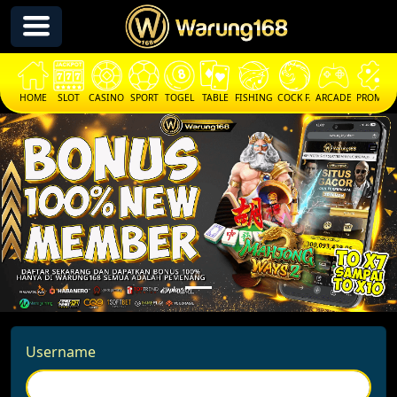
HOME
SLOT
CASINO
SPORT
TOGEL
TABLE
FISHING
COCK F.
ARCADE
PROMO
Username