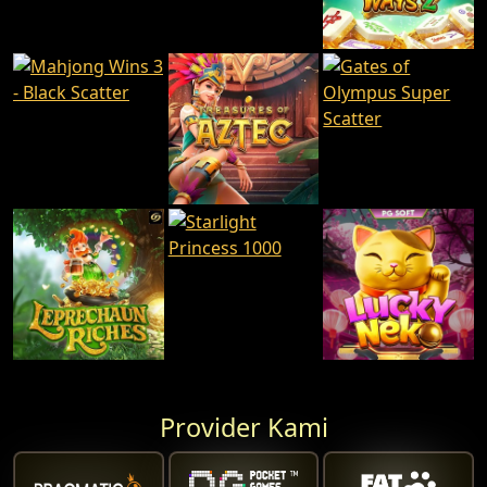
Provider Kami