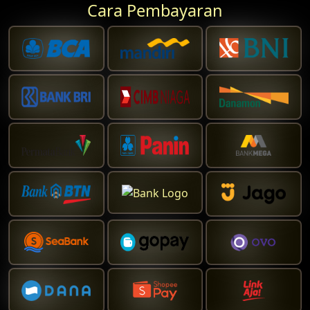
Cara Pembayaran