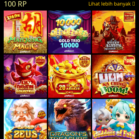
100 RP
Lihat lebih banyak