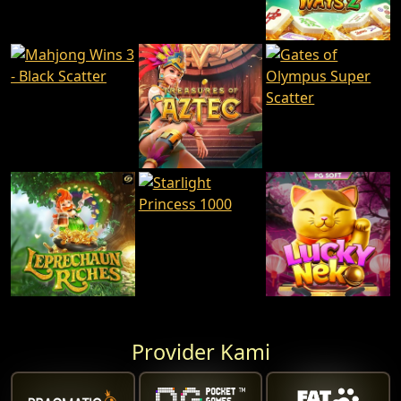
Provider Kami