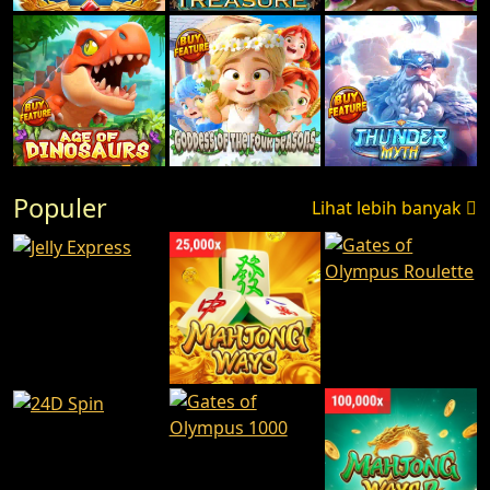
Populer
Lihat lebih banyak