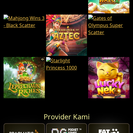
Provider Kami