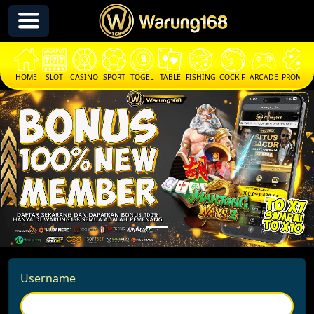
HOME
SLOT
CASINO
SPORT
TOGEL
TABLE
FISHING
COCK F.
ARCADE
PROMO
Username