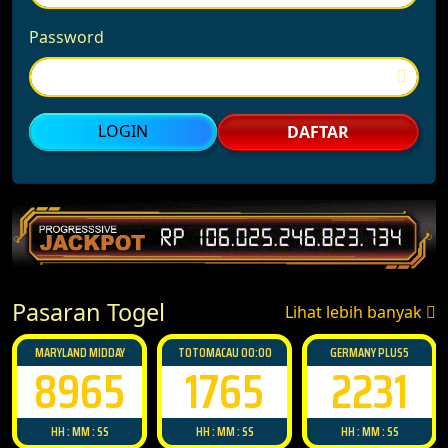
Password
LOGIN
DAFTAR
Pasaran Togel
Lihat lebih banyak
TOTOMACAU 00:00
GERMANY PLUS5
INDIANA MIDDAY
1765
2231
0580
HH : MM : SS
HH : MM : SS
HH : MM : SS