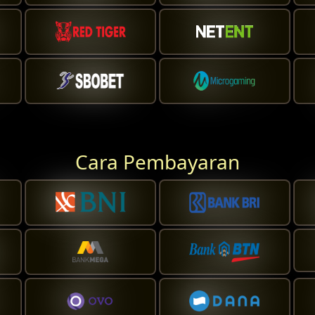
Cara Pembayaran