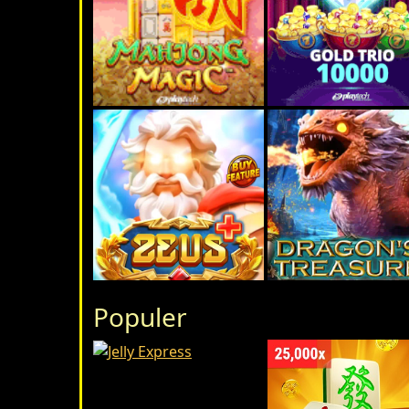
Populer