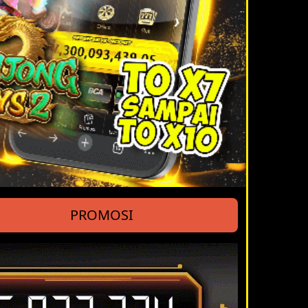
PROMOSI