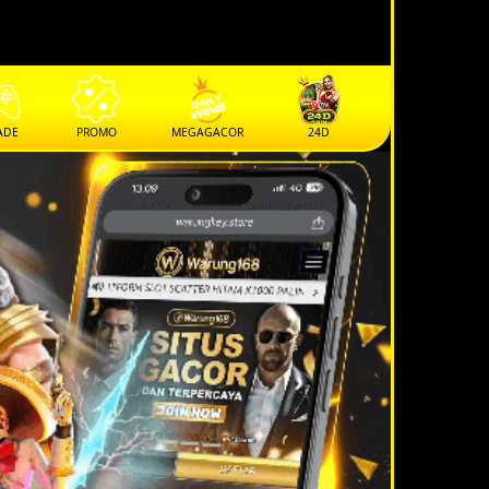
ADE
PROMO
MEGAGACOR
24D