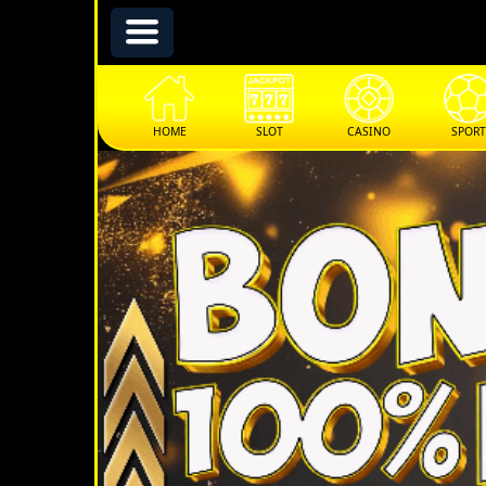
HOME
SLOT
CASINO
SPORT