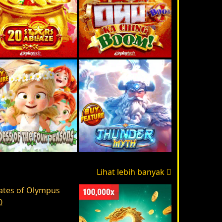
Lihat lebih banyak