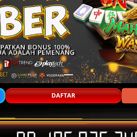
DAFTAR