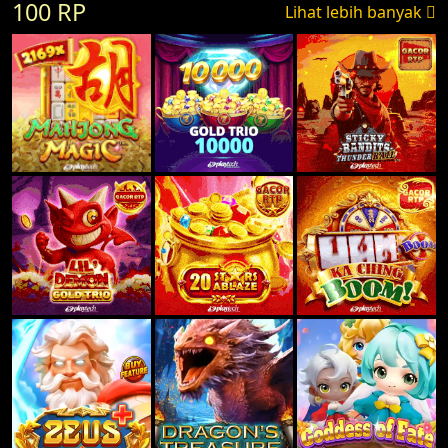
100 RP
Lihat lebih banyak