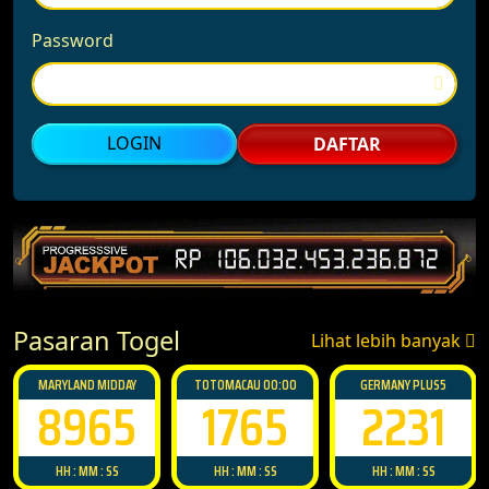
Password
LOGIN
DAFTAR
Pasaran Togel
Lihat lebih banyak
TOTOMACAU 00:00
GERMANY PLUS5
INDIANA MIDDAY
1765
2231
0580
HH : MM : SS
HH : MM : SS
HH : MM : SS