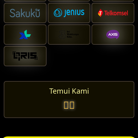
Temui Kami