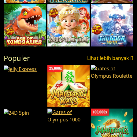
Populer
Lihat lebih banyak